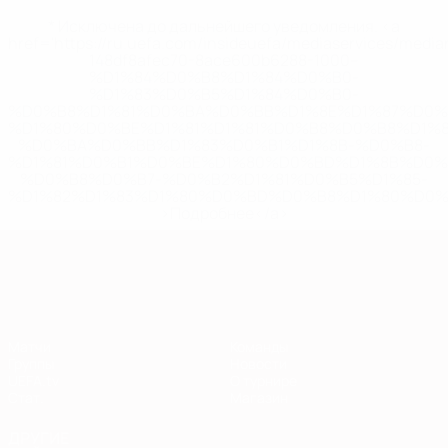
* Исключена до дальнейшего уведомления. <a
href='https://ru.uefa.com/insideuefa/mediaservices/medi
148df8afec70-8ace600b6288-1000--
%D1%84%D0%B8%D1%84%D0%B0-
%D1%83%D0%B5%D1%84%D0%B0-
%D0%B8%D1%81%D0%BA%D0%BB%D1%8E%D1%87%D0%
%D1%80%D0%BE%D1%81%D1%81%D0%B8%D0%B8%D1%
%D0%BA%D0%BB%D1%83%D0%B1%D1%8B-%D0%B8-
%D1%81%D0%B1%D0%BE%D1%80%D0%BD%D1%8B%D0%
%D0%B8%D0%B7-%D0%B2%D1%81%D0%B5%D1%85-
%D1%82%D1%83%D1%80%D0%BD%D0%B8%D1%80%D0%
>Подробнее</a>
Европейская квалификация
Матчи
Команды
Группы
Новости
UEFA.tv
О турнире
Стат.
Магазин
ДРУГИЕ