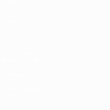
САЙТЫ
UEFA.com
Об УЕФА
Фонд УЕФА
СМЕНИТЬ ЯЗЫК
Русский
English
Français
Deutsch
Русский
Español
Italiano
Português
Скачать официальное приложение
Конфиденциальность
Правила и условия
Правила в отношении cookie
Настройки куки