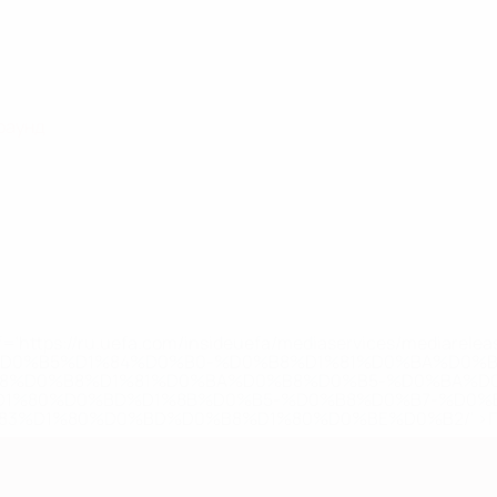
раунд
='https://ru.uefa.com/insideuefa/mediaservices/mediarel
%D0%B5%D1%84%D0%B0-%D0%B8%D1%81%D0%BA%D0%B
B8%D0%B8%D1%81%D0%BA%D0%B8%D0%B5-%D0%BA%D0
D1%80%D0%BD%D1%8B%D0%B5-%D0%B8%D0%B7-%D0%B
83%D1%80%D0%BD%D0%B8%D1%80%D0%BE%D0%B2/' >По