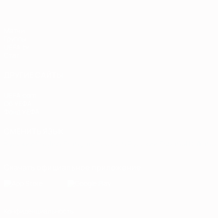
Матчи
Группы
UEFA.tv
Стат.
ДРУГИЕ САЙТЫ
UEFA.com
Об УЕФА
Фонд УЕФА
СМЕНИТЬ ЯЗЫК
Русский
English
Français
Deutsch
Русский
Español
Italiano
Скачать официальное приложение
Конфиденциальность