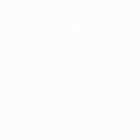
Команды
Новости
О турнире
Магазин
Português