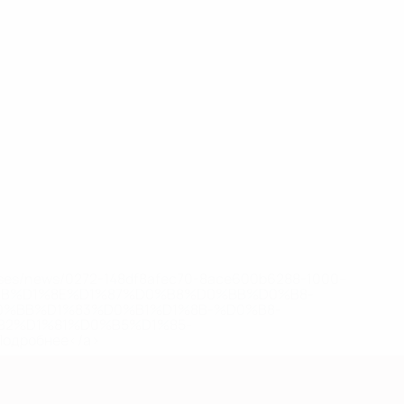
eases/news/0272-148df8afec70-8ace600b6288-1000--
B%D1%8E%D1%87%D0%B8%D0%BB%D0%B8-
%BB%D1%83%D0%B1%D1%8B-%D0%B8-
2%D1%81%D0%B5%D1%85-
дробнее</a>