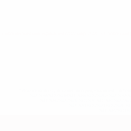
Европейская квалификация
сб 22 мар. 2025
· Отборочный 
* Исключена до дальнейшего уведомления. <a href
%D1%84%D0%B8%D1%84%D0%B0-%D1%83
%D1%80%D0%BE%D1%81%D1%81%D0%
%D1%81%D0%B1%D0%BE%
%D1%82%D1%
Европейская квалификация