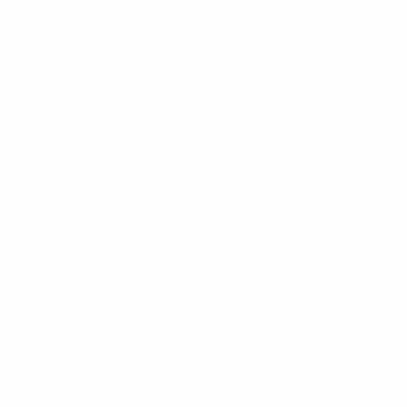
раунд
аунд
раунд