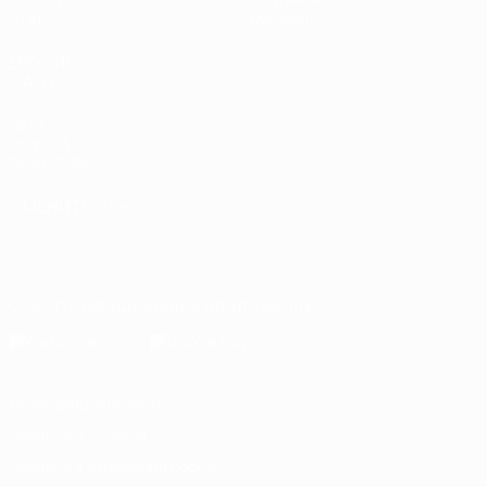
Стат.
Магазин
ДРУГИЕ
САЙТЫ
UEFA.com
Об УЕФА
Фонд УЕФА
СМЕНИТЬ ЯЗЫК
Русский
English
Français
Deutsch
Русский
Español
Italiano
Português
Скачать официальное приложение
Конфиденциальность
Правила и условия
Правила в отношении cookie