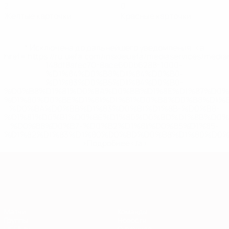
2
0
Желтые карточки
Красные карточки
* Исключена до дальнейшего уведомления. <a
href='https://ru.uefa.com/insideuefa/mediaservices/medi
148df8afec70-8ace600b6288-1000--
%D1%84%D0%B8%D1%84%D0%B0-
%D1%83%D0%B5%D1%84%D0%B0-
%D0%B8%D1%81%D0%BA%D0%BB%D1%8E%D1%87%D0%
%D1%80%D0%BE%D1%81%D1%81%D0%B8%D0%B8%D1%
%D0%BA%D0%BB%D1%83%D0%B1%D1%8B-%D0%B8-
%D1%81%D0%B1%D0%BE%D1%80%D0%BD%D1%8B%D0%
%D0%B8%D0%B7-%D0%B2%D1%81%D0%B5%D1%85-
%D1%82%D1%83%D1%80%D0%BD%D0%B8%D1%80%D0%
>Подробнее</a>
Европейская квалификация
Матчи
Команды
Группы
Новости
UEFA.tv
О турнире