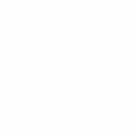
Матчи
Минуты на поле
75 ср. за матч
0
5
Голы
Отборы
0,72 ср. за матч
18
71,43%
Возвраты владения
Точность пасов
2,58 ср. за матч
31,09
64,99
Максимальная скорость
Дистанция (км)
29,83 ср. за матч
9,29 ср. за матч
2
0
Желтые карточки
Красные карточки
0,29 ср. за матч
Оборона
Передачи