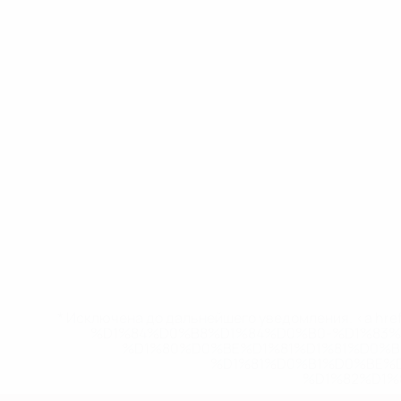
* Исключена до дальнейшего уведомления. <a href
%D1%84%D0%B8%D1%84%D0%B0-%D1%83
%D1%80%D0%BE%D1%81%D1%81%D0%
%D1%81%D0%B1%D0%BE%
%D1%82%D1%