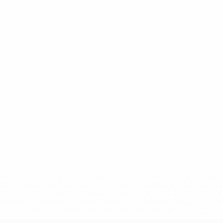
='https://ru.uefa.com/insideuefa/mediaservices/mediarel
%D0%B5%D1%84%D0%B0-%D0%B8%D1%81%D0%BA%D0%B
B8%D0%B8%D1%81%D0%BA%D0%B8%D0%B5-%D0%BA%D0
D1%80%D0%BD%D1%8B%D0%B5-%D0%B8%D0%B7-%D0%B
83%D1%80%D0%BD%D0%B8%D1%80%D0%BE%D0%B2/' >По