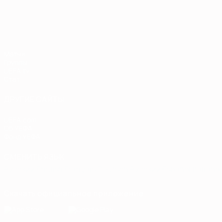
Европейская квалификация
Матчи
Группы
UEFA.tv
Стат.
ДРУГИЕ САЙТЫ
UEFA.com
Об УЕФА
Фонд УЕФА
СМЕНИТЬ ЯЗЫК
Русский
English
Français
Deutsch
Русский
Español
Italiano
Скачать официальное приложение