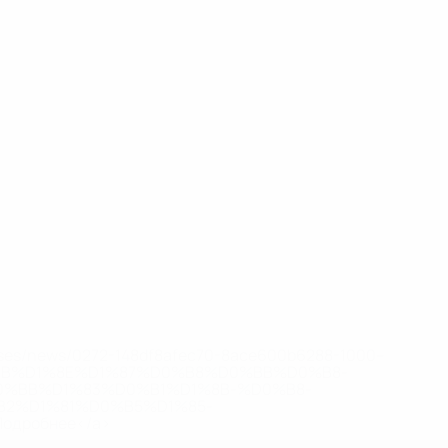
eases/news/0272-148df8afec70-8ace600b6288-1000--
B%D1%8E%D1%87%D0%B8%D0%BB%D0%B8-
%BB%D1%83%D0%B1%D1%8B-%D0%B8-
2%D1%81%D0%B5%D1%85-
дробнее</a>