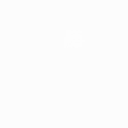
Команды
Новости
О турнире
Магазин
Português