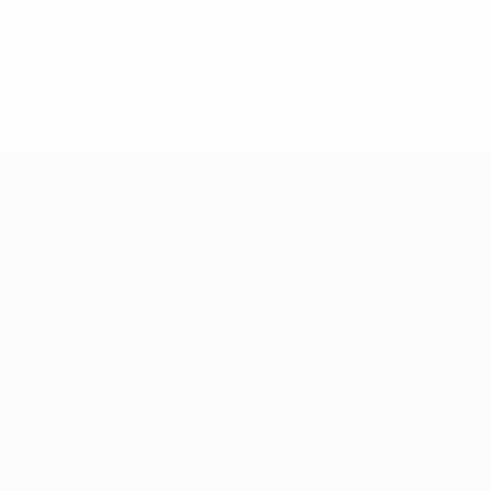
eases/news/0272-148df8afec70-8ace600b6288-1000--
B%D1%8E%D1%87%D0%B8%D0%BB%D0%B8-
%BB%D1%83%D0%B1%D1%8B-%D0%B8-
2%D1%81%D0%B5%D1%85-
дробнее</a>