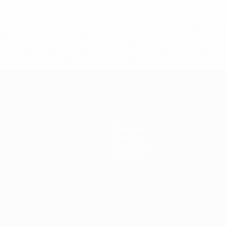
='https://ru.uefa.com/insideuefa/mediaservices/mediarel
%D0%B5%D1%84%D0%B0-%D0%B8%D1%81%D0%BA%D0%B
B8%D0%B8%D1%81%D0%BA%D0%B8%D0%B5-%D0%BA%D0
D1%80%D0%BD%D1%8B%D0%B5-%D0%B8%D0%B7-%D0%B
83%D1%80%D0%BD%D0%B8%D1%80%D0%BE%D0%B2/' >По
Команды
Новости
О турнире
Магазин