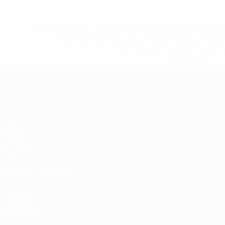
* Исключена до дальнейшего уведомления. <a href
%D1%84%D0%B8%D1%84%D0%B0-%D1%83
%D1%80%D0%BE%D1%81%D1%81%D0%
%D1%81%D0%B1%D0%BE%
%D1%82%D1%
Европейская квалификация
Матчи
Группы
UEFA.tv
Стат.
ДРУГИЕ САЙТЫ
UEFA.com
Об УЕФА
Фонд УЕФА