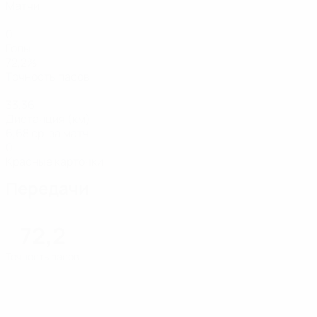
Матчи
0
Голы
72,2%
Точность пасов
33,36
Дистанция (км)
6,68 ср. за матч
0
Красные карточки
Передачи
72,2
Точность пасов