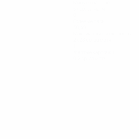
Минуты на поле
57 ср. за матч
0
Голевые пасы
30,49
Максимальная скорость
27,28 ср. за матч
1
Желтые карточки
0,2 ср. за матч