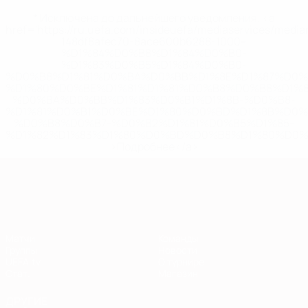
* Исключена до дальнейшего уведомления. <a
href='https://ru.uefa.com/insideuefa/mediaservices/medi
148df8afec70-8ace600b6288-1000--
%D1%84%D0%B8%D1%84%D0%B0-
%D1%83%D0%B5%D1%84%D0%B0-
%D0%B8%D1%81%D0%BA%D0%BB%D1%8E%D1%87%D0%
%D1%80%D0%BE%D1%81%D1%81%D0%B8%D0%B8%D1%
%D0%BA%D0%BB%D1%83%D0%B1%D1%8B-%D0%B8-
%D1%81%D0%B1%D0%BE%D1%80%D0%BD%D1%8B%D0%
%D0%B8%D0%B7-%D0%B2%D1%81%D0%B5%D1%85-
%D1%82%D1%83%D1%80%D0%BD%D0%B8%D1%80%D0%
>Подробнее</a>
Европейская квалификация
Матчи
Команды
Группы
Новости
UEFA.tv
О турнире
Стат.
Магазин
ДРУГИЕ