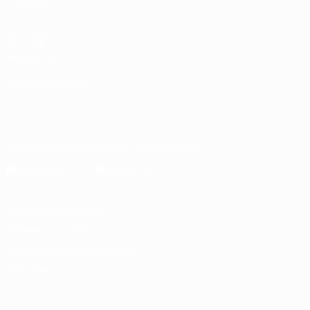
САЙТЫ
UEFA.com
Об УЕФА
Фонд УЕФА
СМЕНИТЬ ЯЗЫК
Русский
English
Français
Deutsch
Русский
Español
Italiano
Português
Скачать официальное приложение
Конфиденциальность
Правила и условия
Правила в отношении cookie
Настройки куки