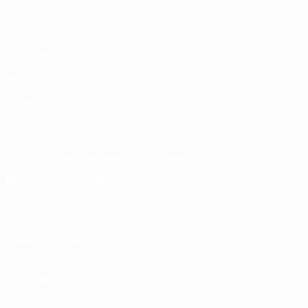
ДРУГИЕ САЙТЫ
UEFA.com
Об УЕФА
Фонд УЕФА
СМЕНИТЬ ЯЗЫК
Русский
English
Français
Deutsch
Русский
Español
Italiano
Скачать официальное приложение
Конфиденциальность
Правила и условия
Правила в отношении cookie
Настройки куки