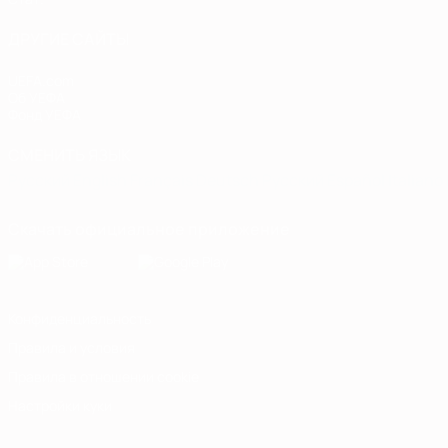
ДРУГИЕ САЙТЫ
UEFA.com
Об УЕФА
Фонд УЕФА
СМЕНИТЬ ЯЗЫК
Русский
English
Français
Deutsch
Русский
Español
Italiano
Скачать официальное приложение
Конфиденциальность
Правила и условия
Правила в отношении cookie
Настройки куки