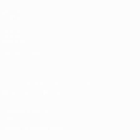
ДРУГИЕ
САЙТЫ
UEFA.com
Об УЕФА
Фонд УЕФА
СМЕНИТЬ ЯЗЫК
Русский
English
Français
Deutsch
Русский
Español
Italiano
Português
Скачать официальное приложение
Конфиденциальность
Правила и условия
Правила в отношении cookie
Настройки куки