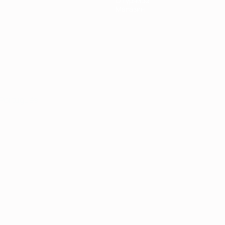
О турнире
Магазин
Português