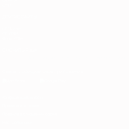
UEFA.tv
Стат.
ДРУГИЕ САЙТЫ
UEFA.com
Об УЕФА
Фонд УЕФА
СМЕНИТЬ ЯЗЫК
Русский
English
Français
Deutsch
Русский
Español
Italiano
Скачать официальное приложение
Конфиденциальность
Правила и условия
Правила в отношении cookie
Настройки куки