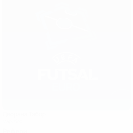
Дворана Табор
Марибор
Рефери