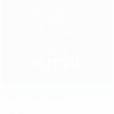
Стадион им.Газанфер Бильге
Коджаэли
Рефери