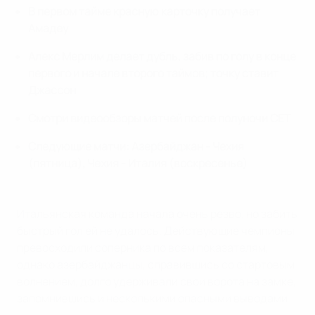
В первом тайме красную карточку получает
Амадеу
Алекс Мерлим делает дубль, забив по голу в конце
первого и начале второго таймов; точку ставит
Джассон
Смотри видеообзоры матчей после полуночи СЕТ
Следующие матчи: Азербайджан - Чехия
(пятница), Чехия - Италия (воскресенье)
Итальянская команда начала очень резво, но забить
быстрый гол ей не удалось. Действующие чемпионы
превосходили соперника по всем показателям,
однако азербайджанцы, справившись со стартовым
волнением, долго удерживали свои ворота на замке,
запомнившись и несколькими опасными выводами.