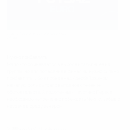
Алекс Мерлим был неудержим
©Sportsfile
Нужно прибавлять
Мало кто сомневается в выходе итальянцев из
группы, но для попадания в финал им нужно сильно
прибавлять, ибо в победе над Азербайджаном
немалую роль сыграло выгодное стечение
обстоятельств. А подопечным Фаустино Переса
необходимо непременно побеждать Чехию, забыв о
неудаче в среду вечером.
© 1998-2026 UEFA. All rights reserved.