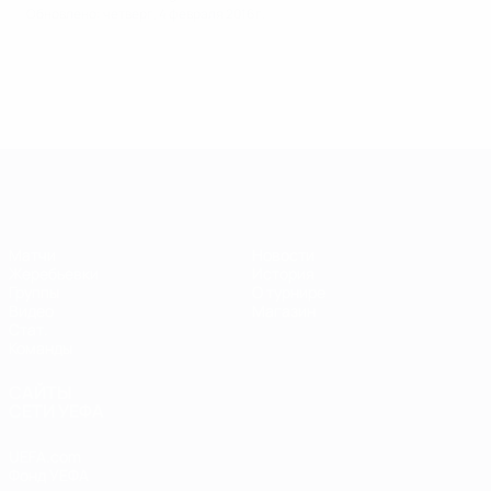
Обновлено: четверг, 4 февраля 2016 г.
ЕВРО по футзалу
Матчи
Новости
Жеребьевки
История
Группы
О турнире
Видео
Магазин
Стат.
Команды
САЙТЫ
СЕТИ УЕФА
UEFA.com
Фонд УЕФА