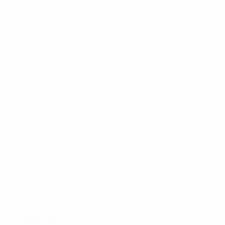
Тем не менее, Амадеу умудрился получить две
желтые карточки в первом тайме, и последние
полторы минуты перед перерывом его команде
пришлось играть в меньшинстве. Ранее не раз
выручавшему голкиперу Ровшану Гусейнли и его
товарищам нужно было дотерпеть всего полминуты,
но класс есть класс.
Ключевой момент
Алекс Мерлим забил крайне важные голы под
занавес первого тайма и на самом старте второго,
тем самым фактически досрочно сняв все вопросы о
победителе. Более опытные итальянцы
подтвердили свое реноме, и довести дело до
успешного конца им не составило особого труда.
Интересный эпизод