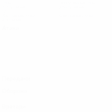
Голы
Пропущенные голы
3,17 ср. за матч
2,84 ср. за матч
12
0
Желтые карточки
Красные карточки
2 ср. за матч
Атака
Передачи
Оборона
Вратари