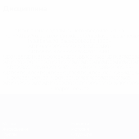
Дисциплина
* Исключена до дальнейшего уведомления. <a
href='https://ru.uefa.com/insideuefa/mediaservices/medi
148df8afec70-8ace600b6288-1000--
%D1%84%D0%B8%D1%84%D0%B0-
%D1%83%D0%B5%D1%84%D0%B0-
%D0%B8%D1%81%D0%BA%D0%BB%D1%8E%D1%87%D0%
%D1%80%D0%BE%D1%81%D1%81%D0%B8%D0%B8%D1%
%D0%BA%D0%BB%D1%83%D0%B1%D1%8B-%D0%B8-
%D1%81%D0%B1%D0%BE%D1%80%D0%BD%D1%8B%D0%
%D0%B8%D0%B7-%D0%B2%D1%81%D0%B5%D1%85-
%D1%82%D1%83%D1%80%D0%BD%D0%B8%D1%80%D0%
>Подробнее</a>
ЕВРО по футзалу
Матчи
Новости
Жеребьевки
История
Группы
О турнире