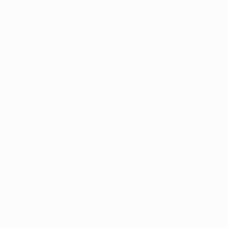
Видео
Магазин
Стат.
Команды
САЙТЫ
СЕТИ УЕФА
UEFA.com
Фонд УЕФА
СМЕНИТЬ ЯЗЫК
Русский
English
Français
Deutsch
Русский
Español
Italiano
Português
Конфиденциальность
Правила и условия
Правила в отношении cookie
Настройки куки