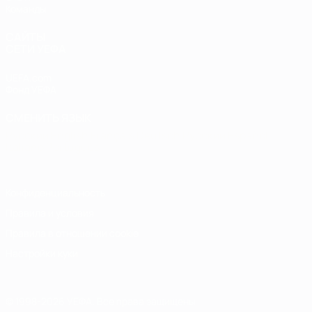
Команды
САЙТЫ
СЕТИ УЕФА
UEFA.com
Фонд УЕФА
СМЕНИТЬ ЯЗЫК
Русский
English
Français
Deutsch
Русский
Español
Italiano
Português
Конфиденциальность
Правила и условия
Правила в отношении cookie
Настройки куки
© 1998-2026 УЕФА. Все права защищены