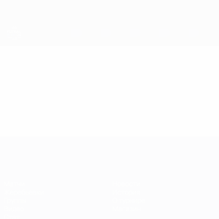
Skip
to
main
content
ЕВРО по футзалу
Видео
Главное
ЕВРО по футзалу
Матчи
Новости
Жеребьевки
История
Группы
О турнире
Видео
Магазин
Стат.