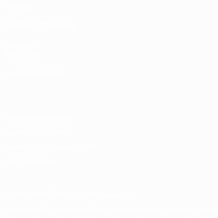
Команды
САЙТЫ СЕТИ УЕФА
UEFA.com
Фонд УЕФА
СМЕНИТЬ ЯЗЫК
Русский
English
Français
Deutsch
Русский
Español
Italiano
Конфиденциальность
Правила и условия
Правила в отношении cookie
Настройки куки
© 1998-2026 УЕФА. Все права защищены
Название UEFA, логотип УЕФА, а также элементы дизайна, отно