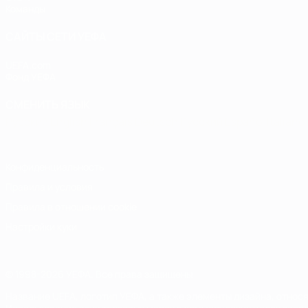
Команды
САЙТЫ СЕТИ УЕФА
UEFA.com
Фонд УЕФА
СМЕНИТЬ ЯЗЫК
Русский
English
Français
Deutsch
Русский
Español
Italiano
Конфиденциальность
Правила и условия
Правила в отношении cookie
Настройки куки
© 1998-2026 УЕФА. Все права защищены
Название UEFA, логотип УЕФА, а также элементы дизайна, отно