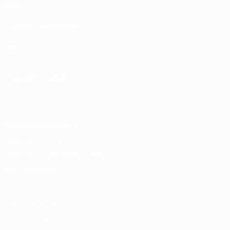
Команды
САЙТЫ СЕТИ УЕФА
UEFA.com
Фонд УЕФА
СМЕНИТЬ ЯЗЫК
Русский
English
Français
Deutsch
Русский
Español
Italiano
Конфиденциальность
Правила и условия
Правила в отношении cookie
Настройки куки
© 1998-2026 УЕФА. Все права защищены
Название UEFA, логотип УЕФА, а также элементы дизайна, отно