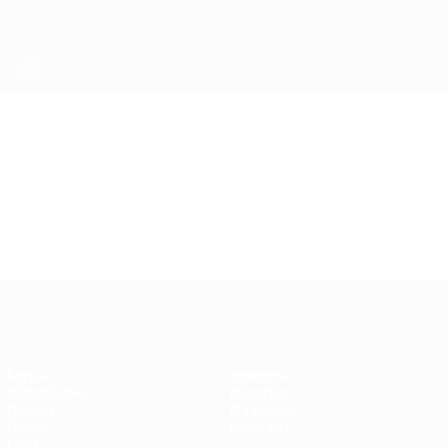
Skip
to
main
content
ЕВРО по футзалу
Видео
Лучшие моменты
ЕВРО по футзалу
Матчи
Новости
Жеребьевки
История
Группы
О турнире
Видео
Магазин
Стат.