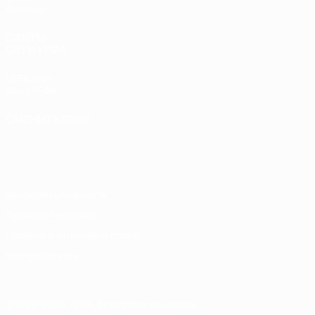
Команды
САЙТЫ
СЕТИ УЕФА
UEFA.com
Фонд УЕФА
СМЕНИТЬ ЯЗЫК
Русский
English
Français
Deutsch
Русский
Español
Italiano
Português
Конфиденциальность
Правила и условия
Правила в отношении cookie
Настройки куки
© 1998-2026 УЕФА. Все права защищены