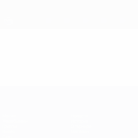
Skip
to
main
content
ЕВРО по футзалу
Видео
Лучшие моменты
ЕВРО по футзалу
Матчи
Новости
Жеребьевки
История
Группы
О турнире
Видео
Магазин
Стат.