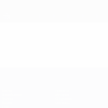
Skip
to
main
content
ЕВРО по футзалу
Видео
Лучшие моменты
ЕВРО по футзалу
Матчи
Новости
Жеребьевки
История
Группы
О турнире
Видео
Магазин
Стат.