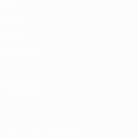
Команды
САЙТЫ
СЕТИ УЕФА
UEFA.com
Фонд УЕФА
СМЕНИТЬ ЯЗЫК
Русский
English
Français
Deutsch
Русский
Español
Italiano
Português
Конфиденциальность
Правила и условия
Правила в отношении cookie
Настройки куки
© 1998-2026 УЕФА. Все права защищены