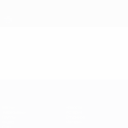
Skip
to
main
content
ЕВРО по футзалу
Видео
Лучшие моменты
ЕВРО по футзалу
Матчи
Новости
Жеребьевки
История
Группы
О турнире
Видео
Магазин
Стат.