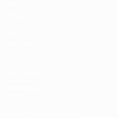
Команды
САЙТЫ
СЕТИ УЕФА
UEFA.com
Фонд УЕФА
СМЕНИТЬ ЯЗЫК
Русский
English
Français
Deutsch
Русский
Español
Italiano
Português
Конфиденциальность
Правила и условия
Правила в отношении cookie
Настройки куки
© 1998-2026 УЕФА. Все права защищены