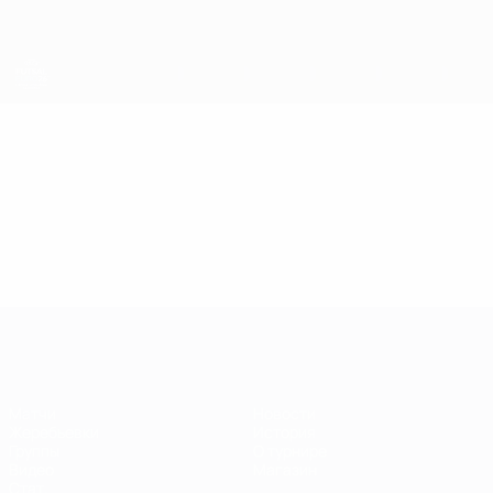
Skip
to
main
content
ЕВРО по футзалу
Видео
Лучшие моменты
ЕВРО по футзалу
Матчи
Новости
Жеребьевки
История
Группы
О турнире
Видео
Магазин
Стат.