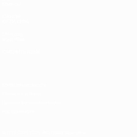
Команды
САЙТЫ
СЕТИ УЕФА
UEFA.com
Фонд УЕФА
СМЕНИТЬ ЯЗЫК
Русский
English
Français
Deutsch
Русский
Español
Italiano
Português
Конфиденциальность
Правила и условия
Правила в отношении cookie
Настройки куки
© 1998-2026 УЕФА. Все права защищены