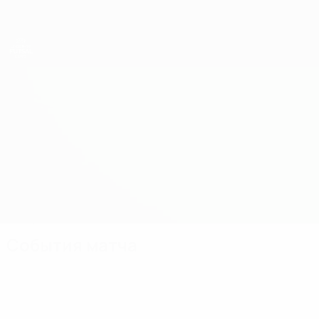
Skip
to
main
content
ЕВРО по футзалу - юноши до 19
Босния и Герцеговина vs Франция
Обзор
Онлайн
О матче
События матча