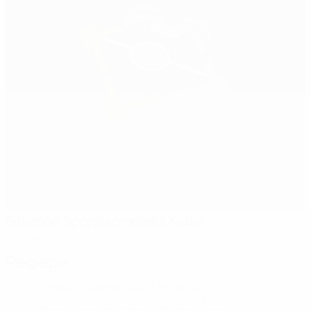
Sillamäe Spordikompleks Kalev
Силламяэ
Рефери
Первый рефери
Звиад Блиадзе
GEO
Второй рефери
Андреа Науди
MLT