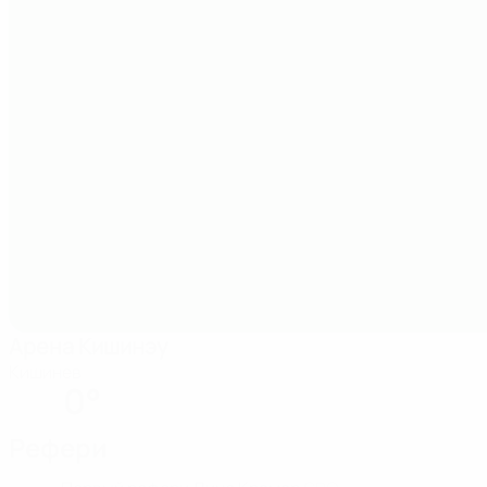
Арена Кишинэу
Кишинев
0°
Рефери