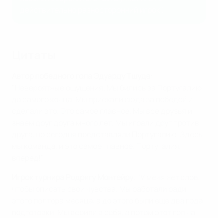
действительно разносторонний игрок".
Цитаты
Автор победного гола Эдуарду Тшуда
:
"Невероятные ощущения. Мы бились за Португалию
до самого конца. Мы приехали сюда за победой и
сделали это. Это самое главное. Мы все друзья и
знаем друг друга много лет. Мы играли друг против
друга, но сегодня представляли Португалию. Здесь
мы команда, и это самое главное. Португалия,
вперед!"
Игрок турнира Родригу Монтейру
: "У меня нет слов,
чтобы описать свои чувства. Мы работали ради
этого полтора месяца, а до этого были еще два года
подготовки. Мы верили в себя, а потом этот гол на