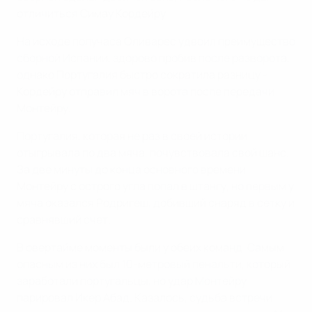
отличиться Симау Кордейру.
На исходе получаса Оливарес удвоил преимущество
сборной Испании, здорово пробив после разворота,
однако Португалия быстро сократила разницу -
Кордейру отправил мяч в ворота после передачи
Монтейру.
Португалия, которая не раз в своей истории
отыгрывала по два мяча, почувствовала свой шанс.
За две минуты до конца основного времени
Монтейру с острого угла попал в штангу, но первым у
мяча оказался Родригеш, добивший снаряд в сетку и
сравнявший счет.
В овертайме моменты были у обеих команд. Самым
опасным из них был 10-метровый пенальти, который
заработали португальцы, но удар Монтейру
парировал Икер Абад. Казалось, судьба встречи