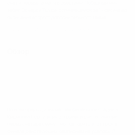
счет и перевела матч в овертайм. Победный мяч
забил Эдуарду Тшуда, отличившийся за 14 секунд до
окончания второго дополнительного тайма.
Португалия - Испания 3:2. Лучшие моменты
Обзор
Во всех предыдущих матчах финальной стадии в
Кишиневе Португалия открывала счет в течение
первых четырех минут, но повторить этот трюк в
финале действующим чемпионам не удалось. В