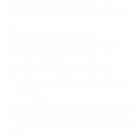
Лаос; Абад (ВР), Искьердо, Гарсия, Гути, Руано,
Мартинес-Оливарес, Лопес, Фернандес, Альтаба
Ключевая статистика
Португалия сравнялась с Испанией по числу
титулов - у обеих сборных их по два.
Испания играла во всех четырех финалах.
Монтейру -
лучший бомбардир
финальной стадии.
Его семь голов - рекордный показатель
для
одного турнира.
Голкипер сборной Португалии Диогу Каррера стал
вторым двукратным победителем футзального
ЕВРО U19 после испанца Николаса Маррона (2019,
2022).