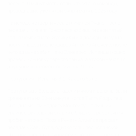
первые 10 минут могли отличиться обе команды,
проводившие уже пятый очный матч в 2025 году.
На исходе четверти часа отличился Руано, после
передачи Микеля Гонсалеса забивший свой пятый
гол на чемпионате. Эурику Кунья дважды выручил
португальцев после ударов Антонио Аньяско, после
чего едва не забил Начо Оливарес. Испанцы мощно
провели концовку первого тайма, а второй начали с
двух убойных моментов Мигеля Лаоса.
Португалия - Испания 3:2. Как это было
Португальцы больше владели мячом и должны были
сравнивать на 28-й минуте, когда Тьягу Родригеш
снабдил мячом Родригу Монтейру, но лучший
снайпер финальной стадии с близкого расстояния
пробил неточно. Позже Ренату Алмейда прервал
передачу Хави Буле, однако голкипер испанской
сборной сделал двойной сейв, после чего не дал