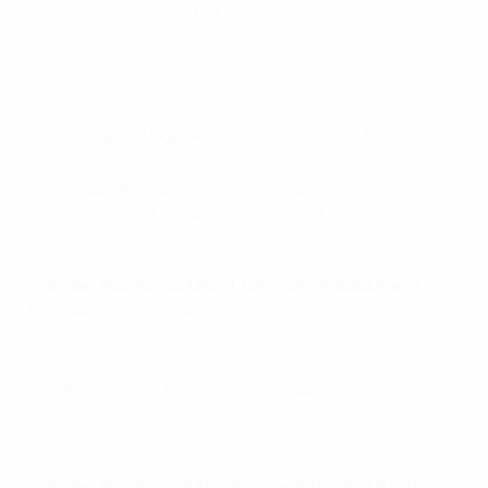
последней минуте... Мы сохраняли спокойствие
даже при счете 0:2 и продолжали атаковать. В итоге
мы забили три гола и завоевали этот прекрасный
трофей".
Игрок сборной Португалии Диогу Соуза
: "Мы
показали то, над чем работали в течение месяца. Мы
верили до последнего и сумели сравнять счет.
Тренер оставил нас в игре при счете 0:2, и мы
сделали то что надо".
Главный тренер сборной Португалии Жозе Луиш
Мендеш
: "Это справедливый результат, потому что
мы были сильнее Испании. Я очень рад, что все так
получилось. Завтра будет полтора месяца с того
моменты, как мы начали тренироваться. Было
нелегко, но ребята проделали фантастическую
работу".
Главный тренер сборной Испании Альберт Канильяс
: