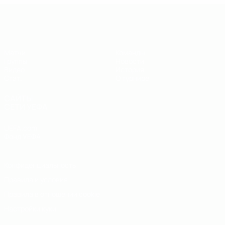
ЕВРО по футзалу - юноши до 19
Матчи
Команды
Группы
Новости
Видео
История
Стат.
О турнире
САЙТЫ
СЕТИ УЕФА
UEFA.com
Фонд УЕФА
Конфиденциальность
Правила и условия
Правила в отношении cookie
Настройки куки