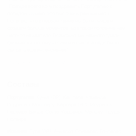
"Прежде всего хочу поздравить Португалию с
победой. Думаю, это был очень равный матч.
Полагаю, что в первом тайме мы были лучше и
создали больше моментов, во второй половине нам
чего-то не хватило. Возможно, мы немного сдали
физически, потому что вели в счете, а надо было
сыграть еще интенсивнее".
Португалия поднимает трофей
Составы
Португалия
: Кунья (ВР), Каштела, Алмейда,
Родригеш, Монтейру; Каррера (ВР), Моуринья,
Перейра, Балде, Соуза, Кордейру, Мальяу, Тшуда,
Ногейра
Испания
: Буле (ВР), Аньяско, Оливарес, Гонсалес,