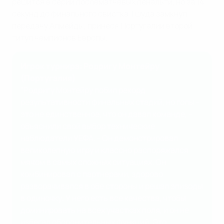
решится в серии послематчевых пенальти, но за 14
секунд до финального свистка Тшуда замкнул
передачу Алмейды, принеся Португалии второй
титул чемпионов Европы.
Игрок турнира: Родригу Монтейру
(Португалия)
"Родригу Монтейру побил рекорд
результативности финальных стадий, но голы -
это не единственное, что он давал команде, -
объяснили свой выбор технические
наблюдатели УЕФА. - Он демонстрировал
великолепную игру и классно распоряжался
мячом в самых сложных ситуациях. Он
комбинировал с партнерами, здорово
разворачивался в обе стороны и решал эпизоды
в одиночку. У него есть все качества, чтобы
доминировать на всех участках поля, и он не
избегал оборонительных функций. Это