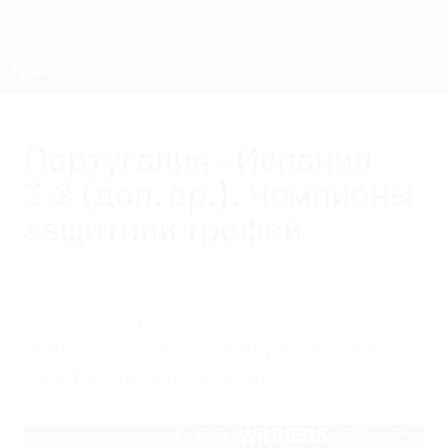
Skip
to
main
content
ЕВРО по футзалу - юноши до 19
Португалия - Испания
3:2 (доп. вр.). Чемпионы
защитили трофей
воскресенье, 5 октября 2025 г.
Сборная Португалии отыграла дефицит в
два мяча и добыла победу в овертайме,
защитив чемпионский титул.