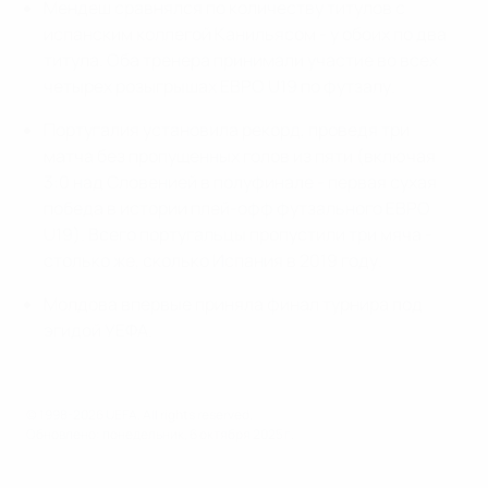
Мендеш сравнялся по количеству титулов с
испанским коллегой Канильясом - у обоих по два
титула. Оба тренера принимали участие во всех
четырех розыгрышах ЕВРО U19 по футзалу.
Португалия установила рекорд, проведя три
матча без пропущенных голов из пяти (включая
3:0 над Словенией в полуфинале - первая сухая
победа в истории плей-офф футзального ЕВРО
U19). Всего португальцы пропустили три мяча -
столько же, сколько Испания в 2019 году.
Молдова впервые приняла финал турнира под
эгидой УЕФА.
© 1998-2026 UEFA. All rights reserved.
Обновлено: понедельник, 6 октября 2025 г.