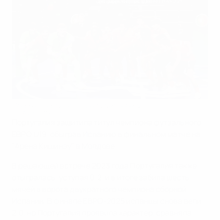
Сборная Португалии празднует победу
UEFA via Getty Images
Португалия защитила титул чемпиона футзального
ЕВРО U19, обыграв Испанию в финальном матче на
"Арена Кишинэу" в Молдове.
В решающей встрече 2023 года Португалия также
отыгралась, уступая 0:2, и в итоге забила шесть
мячей в ворота двукратного чемпиона сборной
Испании. В финале ЕВРО-2025 испанцы снова вели
2:0, но Португалия проявила характер, сравняла