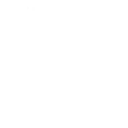
Дисциплина
* Исключена до дальнейшего уведомления. <a href
%D1%84%D0%B8%D1%84%D0%B0-%D1%83
%D1%80%D0%BE%D1%81%D1%81%D0%
%D1%81%D0%B1%D0%BE%
%D1%82%D1%
ЕВРО по футзалу - юноши до 19
Матчи
Группы
Видео
Стат.
САЙТЫ СЕТИ УЕФА
UEFA.com
Фонд УЕФА