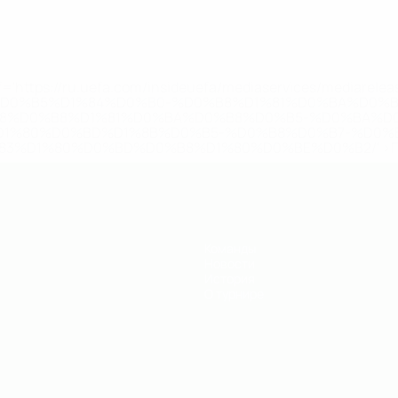
='https://ru.uefa.com/insideuefa/mediaservices/mediarel
%D0%B5%D1%84%D0%B0-%D0%B8%D1%81%D0%BA%D0%B
B8%D0%B8%D1%81%D0%BA%D0%B8%D0%B5-%D0%BA%D0
D1%80%D0%BD%D1%8B%D0%B5-%D0%B8%D0%B7-%D0%B
83%D1%80%D0%BD%D0%B8%D1%80%D0%BE%D0%B2/' >По
Команды
Новости
История
О турнире