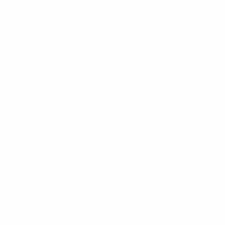
Пропущенные голы
2,34 ср. за матч
0
Красные карточки