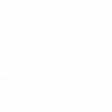
Голы
3,34 ср. за матч
4
Желтые карточки
1,34 ср. за матч
Атака
Передачи
Оборона
Вратари