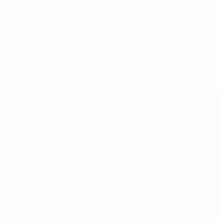
eases/news/0272-148df8afec70-8ace600b6288-1000--
B%D1%8E%D1%87%D0%B8%D0%BB%D0%B8-
%BB%D1%83%D0%B1%D1%8B-%D0%B8-
2%D1%81%D0%B5%D1%85-
дробнее</a>