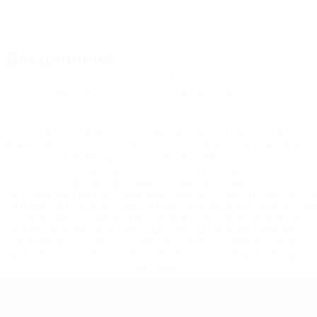
Дисциплина
0
0
Желтые карточки
Красные карточки
* Исключена до дальнейшего уведомления. <a
href='https://ru.uefa.com/insideuefa/mediaservices/medi
148df8afec70-8ace600b6288-1000--
%D1%84%D0%B8%D1%84%D0%B0-
%D1%83%D0%B5%D1%84%D0%B0-
%D0%B8%D1%81%D0%BA%D0%BB%D1%8E%D1%87%D0%
%D1%80%D0%BE%D1%81%D1%81%D0%B8%D0%B8%D1%
%D0%BA%D0%BB%D1%83%D0%B1%D1%8B-%D0%B8-
%D1%81%D0%B1%D0%BE%D1%80%D0%BD%D1%8B%D0%
%D0%B8%D0%B7-%D0%B2%D1%81%D0%B5%D1%85-
%D1%82%D1%83%D1%80%D0%BD%D0%B8%D1%80%D0%
>Подробнее</a>
ЕВРО по футзалу - юноши до 19