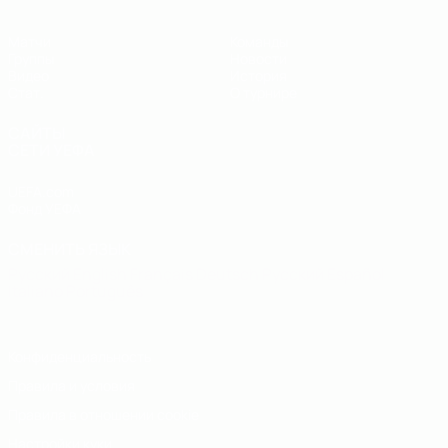
Матчи
Команды
Группы
Новости
Видео
История
Стат.
О турнире
САЙТЫ
СЕТИ УЕФА
UEFA.com
Фонд УЕФА
СМЕНИТЬ ЯЗЫК
Русский
English
Français
Deutsch
Русский
Español
Italiano
Português
Конфиденциальность
Правила и условия
Правила в отношении cookie
Настройки куки