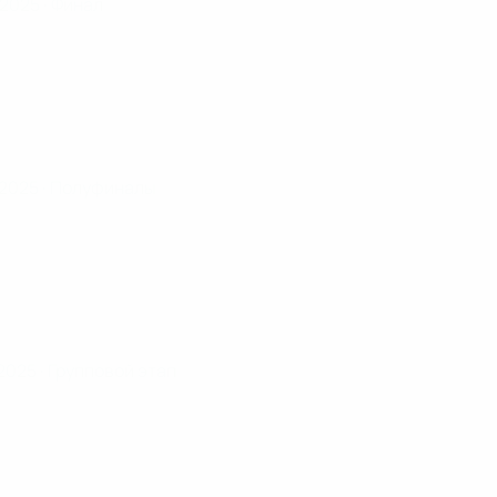
. 2025
· Финал
. 2025
· Полуфиналы
 2025
· Групповой этап