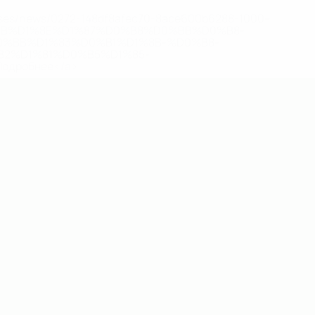
eases/news/0272-148df8afec70-8ace600b6288-1000--
B%D1%8E%D1%87%D0%B8%D0%BB%D0%B8-
%BB%D1%83%D0%B1%D1%8B-%D0%B8-
2%D1%81%D0%B5%D1%85-
дробнее</a>