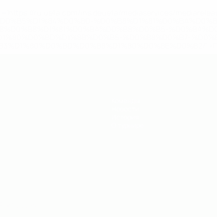
='https://ru.uefa.com/insideuefa/mediaservices/mediarel
%D0%B5%D1%84%D0%B0-%D0%B8%D1%81%D0%BA%D0%B
B8%D0%B8%D1%81%D0%BA%D0%B8%D0%B5-%D0%BA%D0
D1%80%D0%BD%D1%8B%D0%B5-%D0%B8%D0%B7-%D0%B
83%D1%80%D0%BD%D0%B8%D1%80%D0%BE%D0%B2/' >По
Команды
Новости
История
О турнире
Português