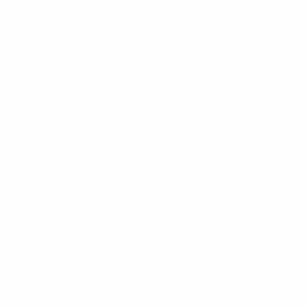
Чемпионат Европы по футзалу среди юношей U19
вс 5 окт
Чемпионат Европы по футзалу среди юношей U19
пт 3 окт
Чемпионат Европы по футзалу среди юношей U19
ср 1 окт.