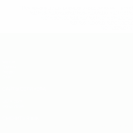
* Исключена до дальнейшего уведомления. <a href
%D1%84%D0%B8%D1%84%D0%B0-%D1%83
%D1%80%D0%BE%D1%81%D1%81%D0%
%D1%81%D0%B1%D0%BE%
%D1%82%D1%
ЕВРО по футзалу - юноши до 19
Матчи
Группы
Видео
Стат.
САЙТЫ СЕТИ УЕФА
UEFA.com
Фонд УЕФА
СМЕНИТЬ ЯЗЫК
Русский
English
Français
Deutsch
Русский
Español
Italiano