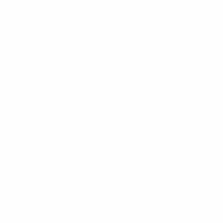
Чемпионат Европы по футзалу среди юношей U19
чт 27 ма
Чемпионат Европы по футзалу среди юношей U19
ср 26 ма