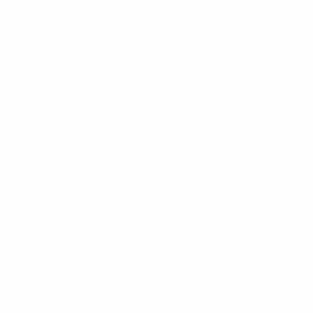
Чемпионат Европы по футзалу среди юношей U19
пн 29 се
Чемпионат Европы по футзалу среди юношей U19
вс 28 се
Чемпионат Европы по футзалу среди юношей U19
сб 29 ма