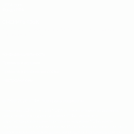
UEFA.com
Фонд УЕФА
СМЕНИТЬ ЯЗЫК
Русский
English
Français
Deutsch
Русский
Español
Italiano
Português
Конфиденциальность
Правила и условия
Правила в отношении cookie
Настройки куки
© 1998-2026 УЕФА. Все права защищены
Название UEFA, логотип УЕФА, а также элементы дизайна,
относящиеся к соревнованиям УЕФА, являются
зарегистрированными торговыми марками УЕФА и/или
охраняются авторским правом. Использование этих торговых
марок в коммерческих целях запрещено. Пользуясь сайтом