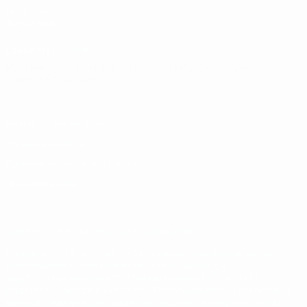
UEFA.com
Фонд УЕФА
СМЕНИТЬ ЯЗЫК
Русский
English
Français
Deutsch
Русский
Español
Italiano
Português
Конфиденциальность
Правила и условия
Правила в отношении cookie
Настройки куки
© 1998-2026 УЕФА. Все права защищены
Название UEFA, логотип УЕФА, а также элементы дизайна,
относящиеся к соревнованиям УЕФА, являются
зарегистрированными торговыми марками УЕФА и/или
охраняются авторским правом. Использование этих торговых
марок в коммерческих целях запрещено. Пользуясь сайтом