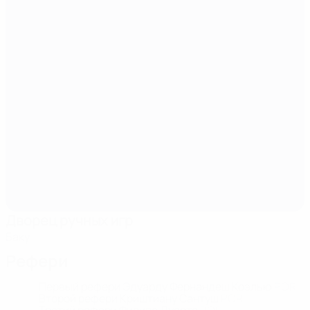
Дворец ручных игр
Баку
Рефери
Первый рефери
Эдуарду Фернандеш Коэлью
POR
Второй рефери
Криштиану Сантуш
POR