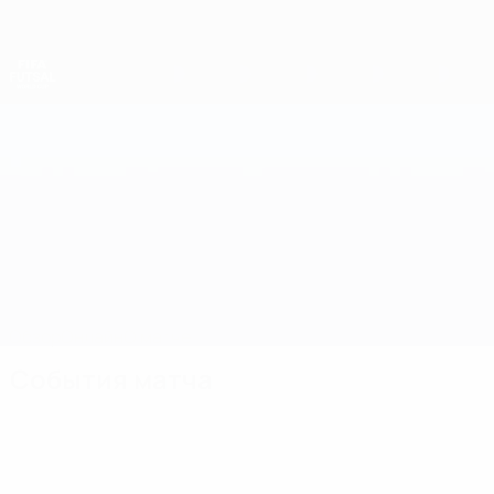
Skip
to
main
content
Чемпионат мира по футзалу
Финляндия vs Нидерланды
Обзор
Онлайн
О матче
События матча