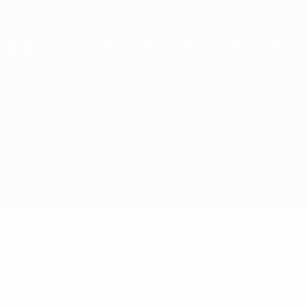
Skip
to
main
content
Кубок регионов
Лиссабон vs Кайсери
Обзор
Онлайн
О матче