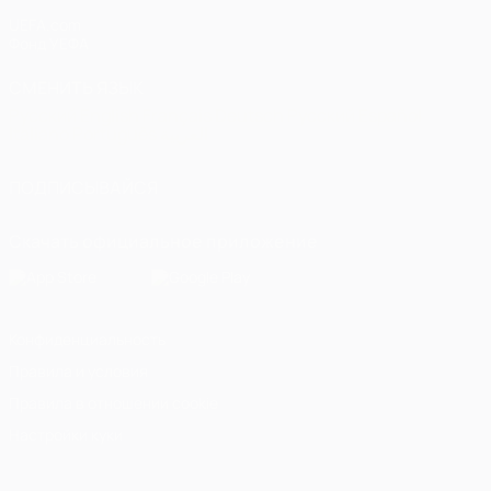
UEFA.com
Фонд УЕФА
СМЕНИТЬ ЯЗЫК
Русский
English
Français
Deutsch
Русский
Español
Italiano
Português
العربية
ПОДПИСЫВАЙСЯ
Скачать официальное приложение
Конфиденциальность
Правила и условия
Правила в отношении cookie
Настройки куки