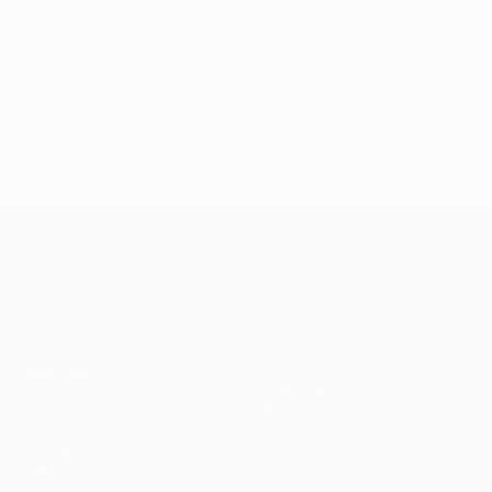
Лига чемпионов УЕФА
Матчи
Команды
UEFA.tv
Новости
Жеребьевки
История
Игры
О турнире
Стат.
Магазин (клубы)
ДРУГИЕ
САЙТЫ