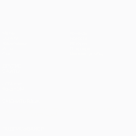
Лига чемпионов УЕФА
Матчи
Команды
UEFA.tv
Новости
Жеребьевки
История
Игры
О турнире
Стат.
Магазин (клубы)
ДРУГИЕ
САЙТЫ
UEFA.com
Фонд УЕФА
СМЕНИТЬ ЯЗЫК
Русский
English
Français
Deutsch
Русский
Español
Italiano
Português
العربية
ПОДПИСЫВАЙСЯ