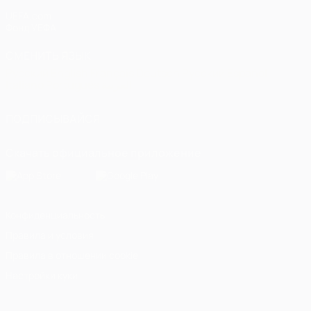
UEFA.com
Фонд УЕФА
СМЕНИТЬ ЯЗЫК
Русский
English
Français
Deutsch
Русский
Español
Italiano
Português
العربية
ПОДПИСЫВАЙСЯ
Скачать официальное приложение
Конфиденциальность
Правила и условия
Правила в отношении cookie
Настройки куки