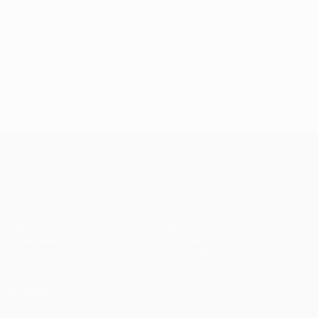
Лига чемпионов УЕФА
Матчи
Команды
UEFA.tv
Новости
Жеребьевки
История
Игры
О турнире
Стат.
Магазин (клубы)
ДРУГИЕ
САЙТЫ