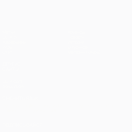
Лига чемпионов УЕФА
Матчи
Команды
UEFA.tv
Новости
Жеребьевки
История
Игры
О турнире
Стат.
Магазин (клубы)
ДРУГИЕ
САЙТЫ
UEFA.com
Фонд УЕФА
СМЕНИТЬ ЯЗЫК
Русский
English
Français
Deutsch
Русский
Español
Italiano
Português
العربية
ПОДПИСЫВАЙСЯ