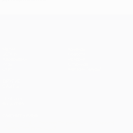
Лига чемпионов УЕФА
Матчи
Команды
UEFA.tv
Новости
Жеребьевки
История
Игры
О турнире
Стат.
Магазин (клубы)
ДРУГИЕ
САЙТЫ
UEFA.com
Фонд УЕФА
СМЕНИТЬ ЯЗЫК
Русский
English
Français
Deutsch
Русский
Español
Italiano
Português
العربية