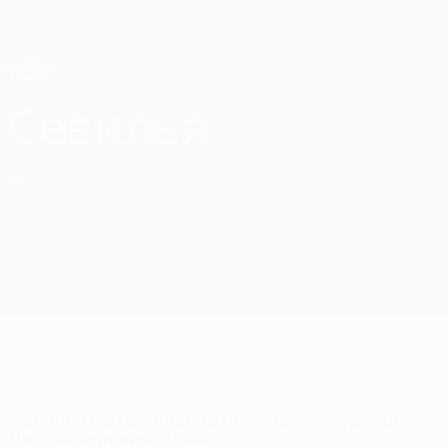
Skip
to
main
Лига чемпионов. Официальное
Скачать
content
Результаты live и Fantasy
Лига чемпионов УЕФА
Севилья Лига чемпионов УЕФА 2026/27
Севилья
ESP
Севилья в этом сезоне не играет в турнире
Лига чемпионов УЕФА