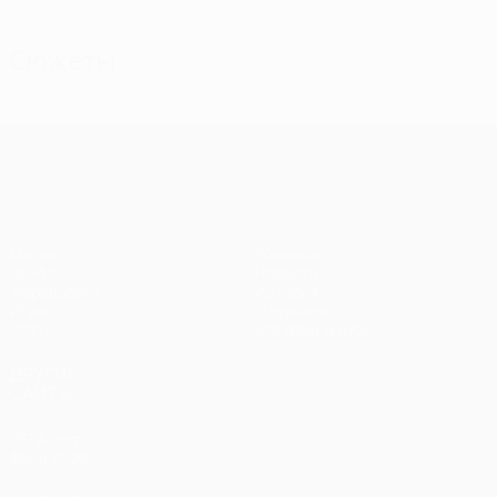
Сюжеты
Лига чемпионов УЕФА
Матчи
Команды
UEFA.tv
Новости
Жеребьевки
История
Игры
О турнире
Стат.
Магазин (клубы)
ДРУГИЕ
САЙТЫ
UEFA.com
Фонд УЕФА