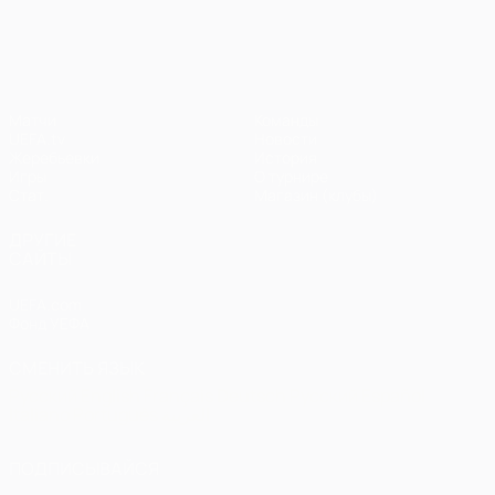
Лига чемпионов УЕФА
Матчи
Команды
UEFA.tv
Новости
Жеребьевки
История
Игры
О турнире
Стат.
Магазин (клубы)
ДРУГИЕ
САЙТЫ
UEFA.com
Фонд УЕФА
СМЕНИТЬ ЯЗЫК
Русский
English
Français
Deutsch
Русский
Español
Italiano
Português
العربية
ПОДПИСЫВАЙСЯ