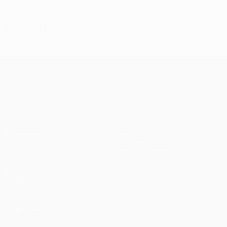
Сюжеты
Лига чемпионов УЕФА
Матчи
Команды
UEFA.tv
Новости
Жеребьевки
История
Игры
О турнире
Стат.
Магазин (клубы)
ДРУГИЕ
САЙТЫ
UEFA.com
Фонд УЕФА