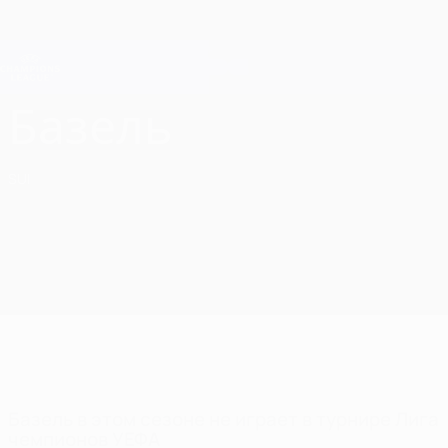
Skip
to
main
Лига чемпионов. Официальное
Скачать
content
Результаты live и Fantasy
Лига чемпионов УЕФА
Базель Лига чемпионов УЕФА 2026/27
Базель
SUI
Базель в этом сезоне не играет в турнире Лига
чемпионов УЕФА