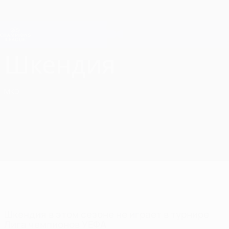
Skip
to
main
Лига чемпионов. Официальное
Скачать
content
Результаты live и Fantasy
Лига чемпионов УЕФА
Шкендия Лига чемпионов УЕФА 2026/27
Шкендия
MKD
Шкендия в этом сезоне не играет в турнире
Лига чемпионов УЕФА