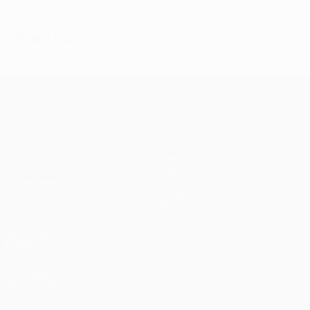
Сюжеты
Лига чемпионов УЕФА
Матчи
Команды
UEFA.tv
Новости
Жеребьевки
История
Игры
О турнире
Стат.
Магазин (клубы)
ДРУГИЕ
САЙТЫ
UEFA.com
Фонд УЕФА