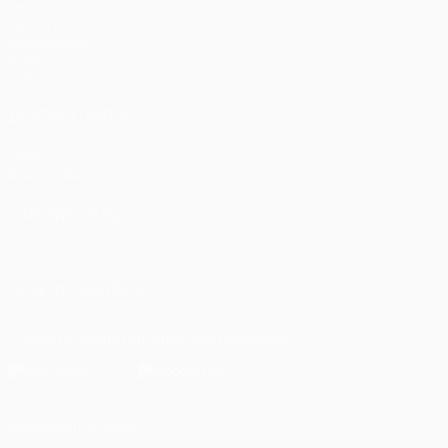
Матчи
UEFA.tv
Жеребьевки
Игры
Стат.
ДРУГИЕ САЙТЫ
UEFA.com
Фонд УЕФА
СМЕНИТЬ ЯЗЫК
Русский
English
Français
Deutsch
Русский
Español
Italiano
ПОДПИСЫВАЙСЯ
Скачать официальное приложение
Конфиденциальность