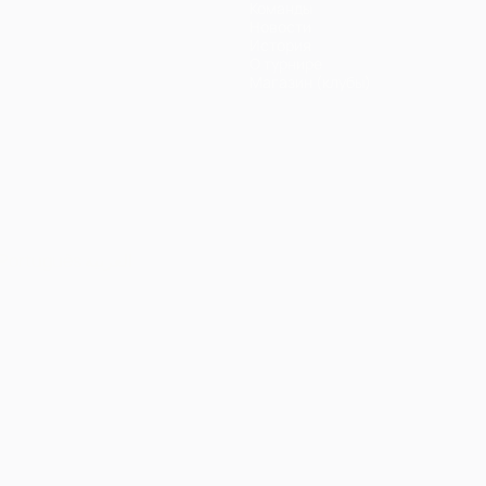
Команды
Новости
История
О турнире
Магазин (клубы)
Português
العربية