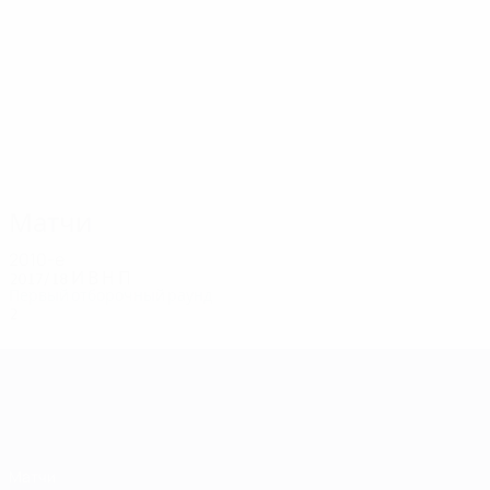
2
2
Круглов
Дмитриев
Матчи
2010-е
2017/18
И
В
Н
П
Первый отборочный раунд
2
0
0
2
Лига чемпионов УЕФА
Матчи