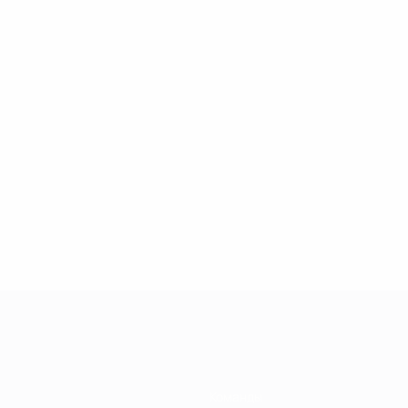
2
2
Воскобойников
Калимуллин
Команды