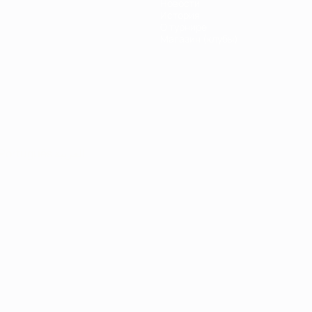
Новости
История
О турнире
Магазин (клубы)
Português
العربية