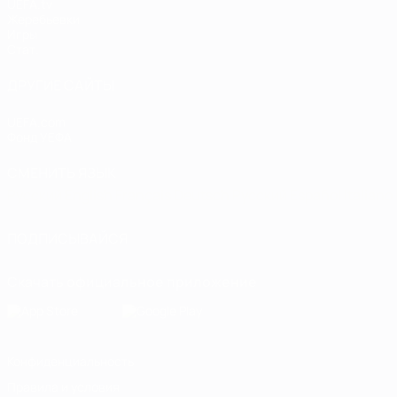
UEFA.tv
Жеребьевки
Игры
Стат.
ДРУГИЕ САЙТЫ
UEFA.com
Фонд УЕФА
СМЕНИТЬ ЯЗЫК
Русский
English
Français
Deutsch
Русский
Español
Italiano
ПОДПИСЫВАЙСЯ
Скачать официальное приложение
Конфиденциальность
Правила и условия