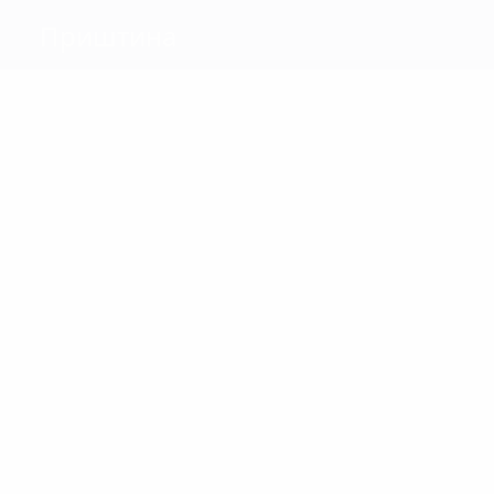
Приштина
Голы
3
2
Красничи
Хоти
Матчи