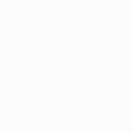
Команды
Новости
История
О турнире
Магазин (клубы)
Português
العربية