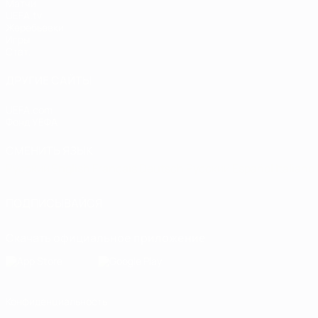
Матчи
UEFA.tv
Жеребьевки
Игры
Стат.
ДРУГИЕ САЙТЫ
UEFA.com
Фонд УЕФА
СМЕНИТЬ ЯЗЫК
Русский
English
Français
Deutsch
Русский
Español
Italiano
ПОДПИСЫВАЙСЯ
Скачать официальное приложение
Конфиденциальность