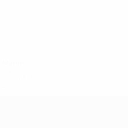
4
4
Бе. Красничи
Бардоку
Матчи
2020-е
2021/22
И
В
Н
П
Первый отборочный раунд
4
2
0
2
Лига чемпионов УЕФА