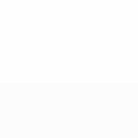
П
2012/13
И
В
Н
П
чный раунд
Второй отборочный раунд
2
1
0
1
2006/07
И
В
Н
П
Третий отборочный раунд
4
2
0
2
1995/96
И
В
Н
П
Отборочный раунд
2
0
2
0
Команды
Новости
История
О турнире