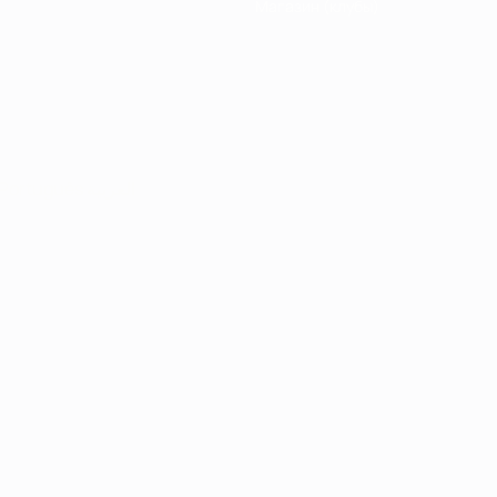
Магазин (клубы)
Português
العربية