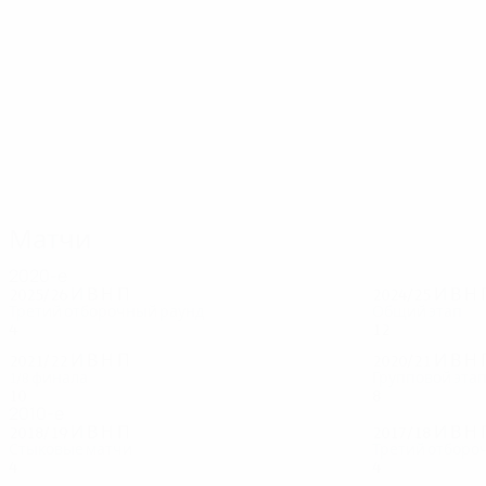
63
26
Ульмер
Ляйтгеб
Матчи
2020-е
2025/26
И
В
Н
П
2024/25
И
В
Н
Третий отборочный раунд
Общий этап
4
1
1
2
12
3
2
7
2021/22
И
В
Н
П
2020/21
И
В
Н
1/8 финала
Групповой эта
10
5
2
3
8
3
1
4
2010-е
2018/19
И
В
Н
П
2017/18
И
В
Н
Стыковые матчи
Третий отборо
4
2
2
0
4
2
2
0