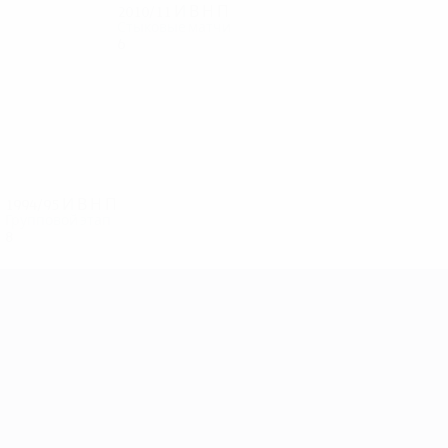
2010/11
И
В
Н
П
Стыковые матчи
6
2
2
2
1994/95
И
В
Н
П
Групповой этап
8
3
3
2