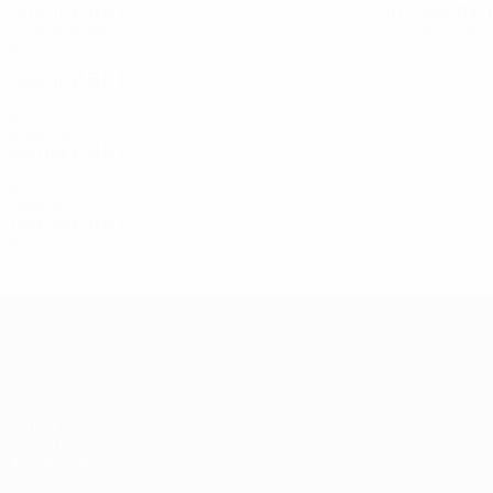
2014/15
И
В
Н
П
2013/14
И
В
Н
Стыковые матчи
Третий отборо
4
2
0
2
2
0
1
1
2009/10
И
В
Н
П
Стыковые матчи
6
2
2
2
2000-е
2007/08
И
В
Н
П
Третий отборочный раунд
4
3
0
1
1990-е
1997/98
И
В
Н
П
Второй отборочный раунд
2
0
1
1
Лига чемпионов УЕФА
Матчи
UEFA.tv
Жеребьевки
Игры