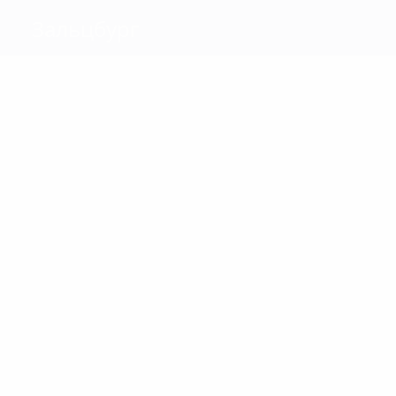
Зальцбург
Голы
8
7
Холанн
Кьергор
Матчи