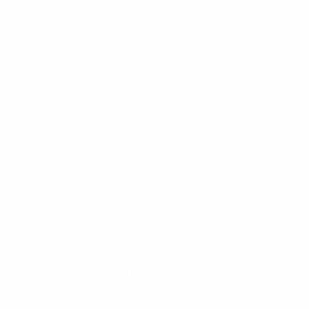
23
23
Л. Сучич
Дедич
2022/23
И
В
Н
П
Групповой этап
6
1
3
2
2015/16
И
В
Н
П
Третий отборочный раунд
2
1
0
1