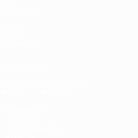
Стат.
ДРУГИЕ САЙТЫ
UEFA.com
Фонд УЕФА
СМЕНИТЬ ЯЗЫК
Русский
English
Français
Deutsch
Русский
Español
Italiano
ПОДПИСЫВАЙСЯ
Скачать официальное приложение
Конфиденциальность
Правила и условия
Правила в отношении cookie
Настройки куки