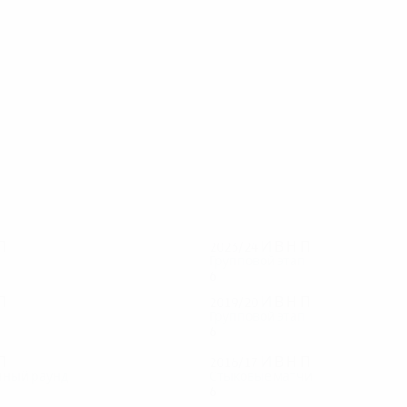
26
25
Капальдо
Вебер
П
2023/24
И
В
Н
П
Групповой этап
6
1
1
4
П
2019/20
И
В
Н
П
п
Групповой этап
6
2
1
3
П
2016/17
И
В
Н
П
чный раунд
Стыковые матчи
6
4
1
1