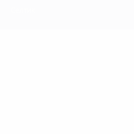
Селтик
1
Голы
13
11
Уоллес
Джонстон
Матчи