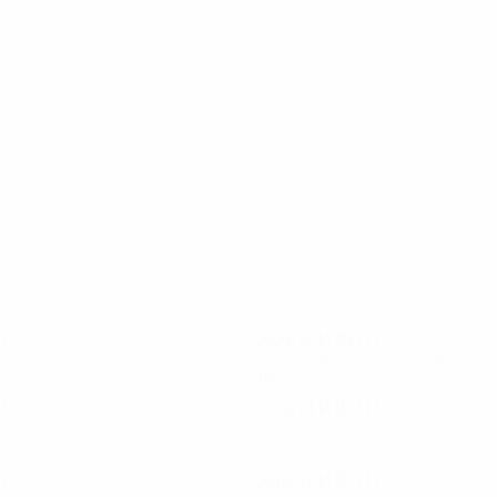
59
58
Макгрегор
Лустиг
П
2024/25
И
В
Н
П
чи
Стыковые матчи плей-офф
10
3
4
3
П
2020/21
И
В
Н
П
чный раунд
Второй отборочный раунд
2
1
0
1
П
2016/17
И
В
Н
П