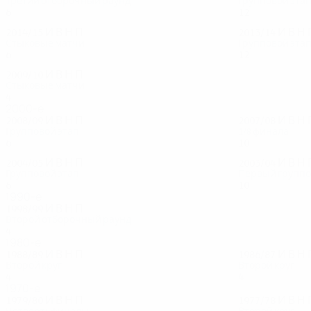
Третий отборочный раунд
Групповой эта
6
3
2
1
12
5
1
6
2014/15
И
В
Н
П
2013/14
И
В
Н
Стыковые матчи
Групповой эта
6
3
1
2
12
5
1
6
2009/10
И
В
Н
П
Стыковые матчи
4
1
0
3
2000-е
2008/09
И
В
Н
П
2007/08
И
В
Н
Групповой этап
1/8 финала
6
1
2
3
10
3
2
5
2004/05
И
В
Н
П
2003/04
И
В
Н
Групповой этап
Первый группо
6
1
2
3
10
6
1
3
1990-е
1998/99
И
В
Н
П
Второй отборочный раунд
4
2
1
1
1980-е
1988/89
И
В
Н
П
1986/87
И
В
Н
Второй круг
Второй круг
4
1
1
2
4
2
1
1
1970-е
1979/80
И
В
Н
П
1977/78
И
В
Н