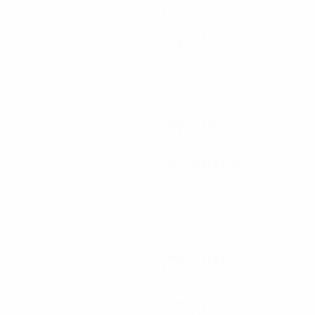
п
Групповой этап
12
3
4
5
П
2012/13
И
В
Н
П
п
1/8 финала
12
7
1
4
П
2006/07
И
В
Н
П
1/8 финала
8
3
1
4
П
2002/03
И
В
Н
П
вой этап
Третий отборочный раунд
2
1
0
1
П
1982/83
И
В
Н
П
Второй круг
4
2
1
1
П
1974/75
И
В
Н
П