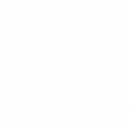
83
75
Браун
Форрест
Матчи
2020-е
2026/27
И
В
Н
П
2025/26
И
В
Н
Стыковые матчи
Стыковые мат
2
0
0
0
2
0
2
0
2022/23
И
В
Н
П
2021/22
И
В
Н
Групповой этап
Второй отборо
6
0
2
4
2
0
2
0
2010-е
2018/19
И
В
Н
П
2017/18
И
В
Н