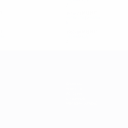
Первый круг
2
0
1
1
П
1970/71
И
В
Н
П
Четвертьфиналы
6
5
0
1
П
1967/68
И
В
Н
П
лы
Первый круг
2
0
1
1
Команды
Новости
История
О турнире
Магазин (клубы)