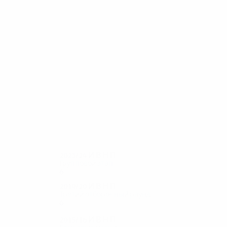
51
49
Макнилл
Леннокс
2023/24
И
В
Н
П
Групповой этап
6
1
1
4
2019/20
И
В
Н
П
Третий отборочный раунд
6
4
1
1
2015/16
И
В
Н
П