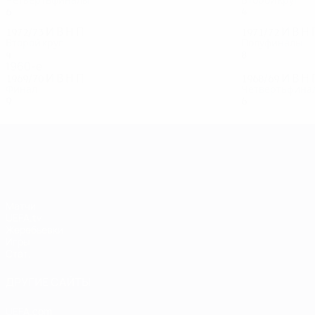
Четвертьфиналы
Второй круг
6
3
1
2
4
3
0
1
1972/73
И
В
Н
П
1971/72
И
В
Н
Второй круг
Полуфиналы
4
3
0
1
8
4
3
1
1960-е
1969/70
И
В
Н
П
1968/69
И
В
Н
Финал
Четвертьфина
9
6
1
2
6
2
2
2
Лига чемпионов УЕФА
Матчи
UEFA.tv
Жеребьевки
Игры
Стат.
ДРУГИЕ САЙТЫ
UEFA.com