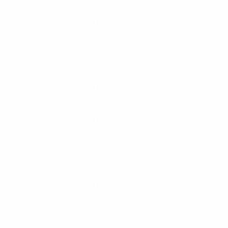
Стыковые матчи
6
4
1
1
2010/11
И
В
Н
П
Третий отборочный раунд
2
1
0
1
2005/06
И
В
Н
П
Второй отборочный раунд
2
1
0
1
2001/02
И
В
Н
П
Первый групповой этап
8
4
0
4
1981/82
И
В
Н
П
Первый круг
2
1
0
1
1973/74
И
В
Н
П