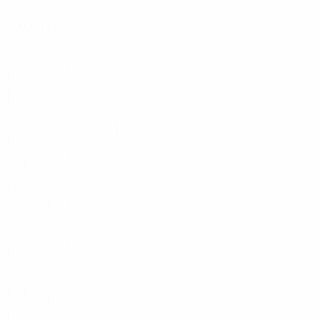
8
3
1
4
2011/12
И
В
Н
П
1/8 финала
8
3
1
4
2000-е
2004/05
И
В
Н
П
1/8 финала
10
4
2
4
2002/03
И
В
Н
П
Второй групповой этап
12
3
0
9
2001/02
И
В
Н
П
Финал
19
9
4
6
2000/01
И
В
Н
П
Первый групповой этап
6
2
1
3
1990-е
1999/00
И
В
Н
П
Первый групповой этап
6
1
4
1
1997/98
И
В
Н
П
Четвертьфиналы
10
5
2
3