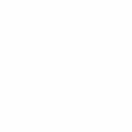
1/8 финала
12
4
5
3
2024/25
И
В
Н
П
1/8 финала
10
5
1
4
2022/23
И
В
Н
П
Групповой этап
6
1
2
3
2019/20
И
В
Н
П
Групповой этап
6
2
0
4
2010-е
2016/17
И
В
Н
П
1/8 финала
8
2
5
1
2015/16
И
В
Н
П
Групповой этап
8
2
3
3
2014/15
И
В
Н
П
1/8 финала
10
6
2
2
2013/14
И
В
Н
П
1/8 финала