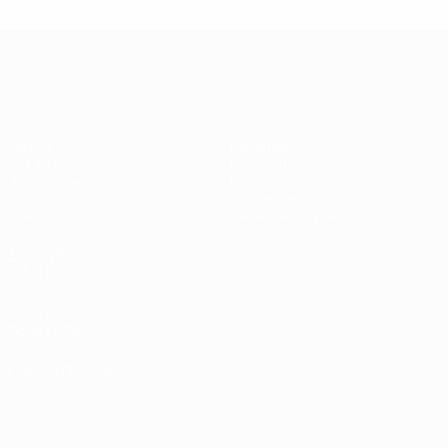
Лига чемпионов УЕФА
Матчи
Команды
UEFA.tv
Новости
Жеребьевки
История
Игры
О турнире
Стат.
Магазин (клубы)
ДРУГИЕ
САЙТЫ
UEFA.com
Фонд УЕФА
СМЕНИТЬ ЯЗЫК
Русский
English
Français
Deutsch
Русский
Español
Italiano
Português
العربية