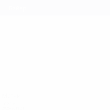
Байер
Голы
9
8
11
7
9
10
Баллак
Франса
Кирстен
Кисслинг
Бербатов
Нойвилль
Матчи
41
39
55
39
50
Лено
Бутт
41
Рамелов
Новотны
Шнайдер
Живкович
Матчи
2020-е
2025/26
И
В
Н
П